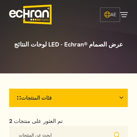
AE
لوحات النتائج LED - Echran® عرض الصمام
فئات المنتجات
تم العثور على منتجات
2