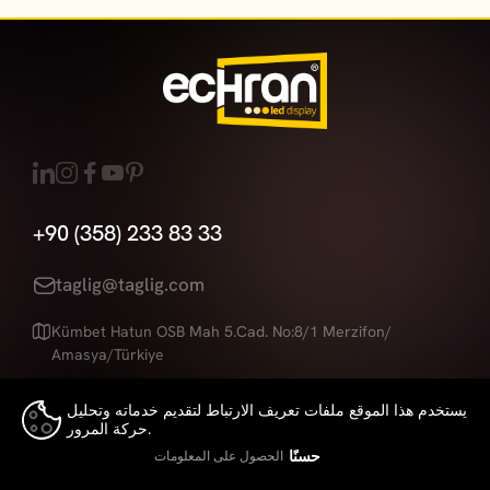
+90 (358) 233 83 33
taglig@taglig.com
Kümbet Hatun OSB Mah 5.Cad. No:8/1 Merzifon/
Amasya/Türkiye
يستخدم هذا الموقع ملفات تعريف الارتباط لتقديم خدماته وتحليل
حركة المرور.
Echran
is a Brand of
Taglig
Led displays technologies
👍
حسنًا
الحصول على المعلومات